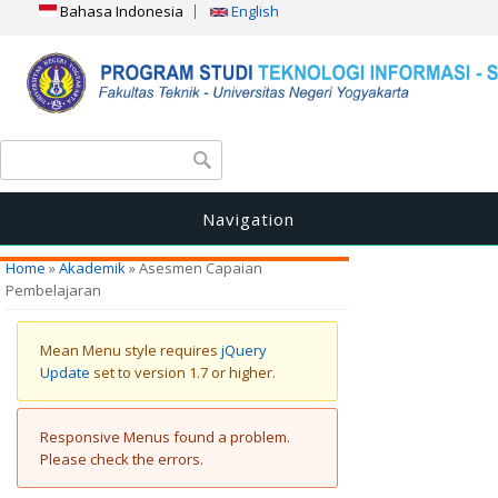
Bahasa Indonesia
English
Search form
Search
Navigation
You are here
Home
»
Akademik
» Asesmen Capaian
Pembelajaran
Warning message
Mean Menu style requires
jQuery
Update
set to version 1.7 or higher.
Error message
Responsive Menus found a problem.
Please check the errors.