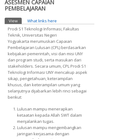
ASESMEN CAPAIAN
PEMBELAJARAN
Primary tabs
View
(active tab)
What links here
Prodi S1 Teknologi Informasi, Fakultas
Teknik, Universitas Negeri
Yogyakarta merumuskan Capaian
Pembelajaran Lulusan (CPL) berdasarkan
kebijakan pemerintah, visi dan misi UNY
dan program studi, serta masukan dari
stakeholders. Secara umum, CPL Prodi S1
Teknologi Informasi UNY mencakup aspek
sikap, pengetahuan, keterampilan
khusus, dan keterampilan umum yang
selanjutnya dijabarkan lebih rinci sebagai
berikut:
Lulusan mampu menerapkan
ketaatan kepada Allah SWT dalam
menjalankan tugas.
Lulusan mampu mengembangkan
jaringan kerjasama dengan