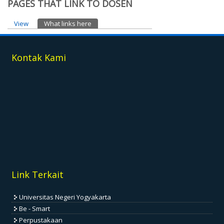
PAGES THAT LINK TO DOSEN
Primary tabs
View
What links here
(active tab)
Kontak Kami
Link Terkait
Universitas Negeri Yogyakarta
Be - Smart
Perpustakaan