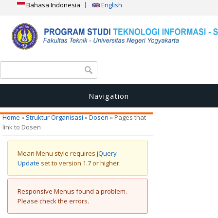
Bahasa Indonesia
English
Search form
Search
Navigation
You are here
Home
»
Struktur Organisasi
»
Dosen
» Pages that
link to Dosen
Warning message
Mean Menu style requires
jQuery
Update
set to version 1.7 or higher.
Error message
Responsive Menus found a problem.
Please check the errors.