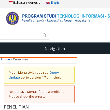
Bahasa Indonesia
English
Search form
Search
Navigation
You are here
Home
» Penelitian
Warning message
Mean Menu style requires
jQuery
Update
set to version 1.7 or higher.
Error message
Responsive Menus found a problem.
Please check the errors.
PENELITIAN