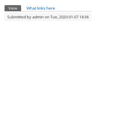
Primary tabs
View
(active tab)
What links here
Submitted by
admin
on Tue, 2020-01-07 14:36