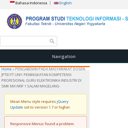
Bahasa Indonesia
English
Search form
Search
Navigation
You are here
Home
» PENGABDIAN PADA MASYARAKAT DOSEN
JPTEI FT UNY: PENINGKATAN KOMPETENSI
PROFESIONAL GURU ELEKTRONIKA INDUSTRI DI
SMK MA'ARIF 1 SALAM MAGELANG
Warning message
Mean Menu style requires
jQuery
Update
set to version 1.7 or higher.
Error message
Responsive Menus found a problem.