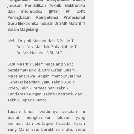
Jurusan Pendidikan Teknik Elektronika
dan Informatika (JPTEI) FT UNY:
Peningkatan Kompetensi Profesional
Guru Elektronika Industri Di SMK Ma'arif 1
Salam Magelang
oleh : Dr. phil. Mashoedah, S.Pd., M.T.
Dr. Ir. Drs. Masduki Zakarijah, M.T.
Dr. Aris Nasuha, S.Si., M.T.
SMK Maarif 1 Salam Magelang, yang
beralamatkan di Jl. Citro Gaten Salam
Magelang Jawa Tengah, mempunyai lima
(5) paket keahlian, yaitu Teknik Audio
Video, Teknik Permesinan, Teknik
Kendaraan Ringan, Teknik Ototronik, dan
Teknik Sepeda Motor.
Tujuan Umum berdirinya sekolah ini
adalah menghasilkan lulusan yang
beriman dan bertaqwa kepada Tuhan
Yang Maha Esa, berakhlak mulia, serta