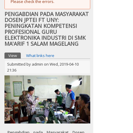
Please check the errors.
PENGABDIAN PADA MASYARAKAT
DOSEN JPTEI FT UNY:
PENINGKATAN KOMPETENSI
PROFESIONAL GURU
ELEKTRONIKA INDUSTRI DI SMK
MA'ARIF 1 SALAM MAGELANG
Primary tabs
View
(active tab)
What links here
Submitted by
admin
on Wed, 2019-04-10
21:36
Pengabdian pada Masyarakat Dosen